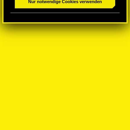
Nur notwendige Cookies verwenden
a
h
l