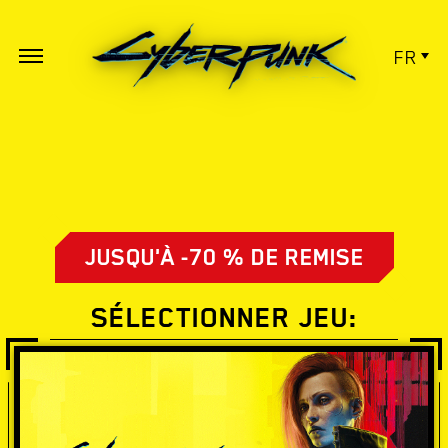
FR
JUSQU'À -70 % DE REMISE
SÉLECTIONNER JEU: