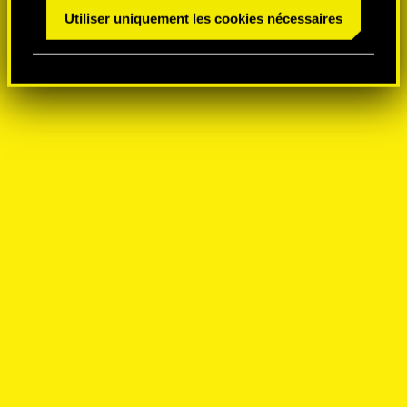
n
Utiliser uniquement les cookies nécessaires
t
e
m
e
n
t