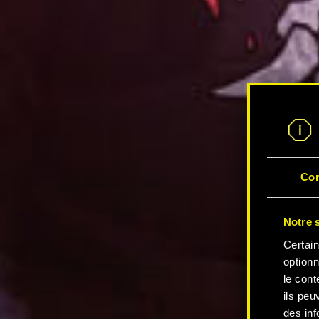
Co
Notre s
Certain
optionn
le cont
ils peu
des inf