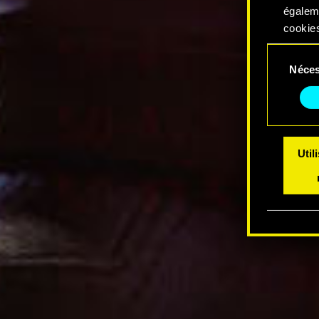
égalem
cookies
Sélection
Vous po
Néces
du
modifi
consentem
Util