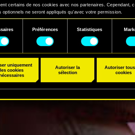
ent certains de nos cookies avec nos partenaires. Cependant, 
 optionnels ne seront appliqués qu'avec votre permission.
uvez consulter tous les détails sur notre utilisation des cookies
saires
Préférences
Statistiques
Mark
er vos préférences dans le menu "Paramètres" ci-dessous.
ent
iser uniquement
Autoriser la
Autoriser tous
les cookies
sélection
cookies
nécessaires