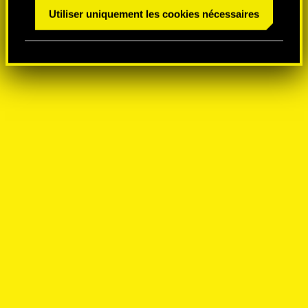
n
Utiliser uniquement les cookies nécessaires
t
e
m
e
n
t