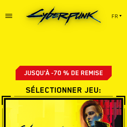
FR
JUSQU'À -70 % DE REMISE
SÉLECTIONNER JEU: