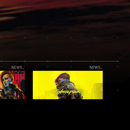
NEWS_
NEWS_
LA MISE À JOUR PLAYSTATION®5 PRO EST LÀ !
CYBERPUNK 2077 EST DISPONIBLE SUR LE XBOX GAME PASS !