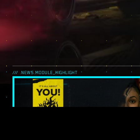
/// .NEWS.MODULE_HIGHLIGHT
IT’S ALL ABOUT 
LES LÉGENDES 