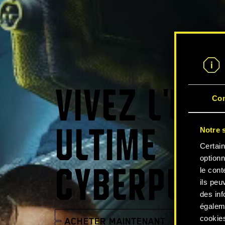
VIVEZ L'EX
Co
Notre s
ULTIME
Certain
optionn
le cont
CYBERPUNK
ils peu
des inf
égalem
cookies
ACHETER MAINTENANT
REGARD