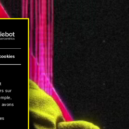
cookies
t
rs sur
emple,
s avons
ces