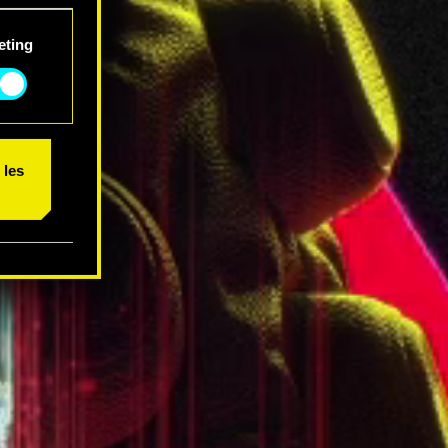
 et
eting
 les