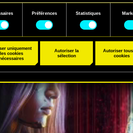
uvez consulter tous les détails sur notre utilisation des cookies
saires
Préférences
Statistiques
Mark
er vos préférences dans le menu "Paramètres" ci-dessous.
ent
iser uniquement
Autoriser la
Autoriser tous
les cookies
sélection
cookies
nécessaires