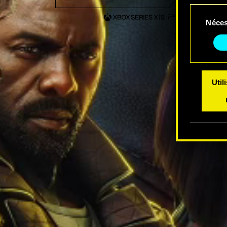
Sélection
Vous po
Néces
du
modifi
consentem
Util