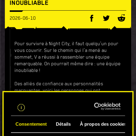
INOUBLIABLE
2026-06-10
Pour survivre à Night City, il faut quelqu’un pour
vous couvrir. Sur le chemin qui l’a mené au
sommet, V a réussi à rassembler une équipe
remarquable. On pourrait même dire : une équipe
inoubliable !
Des alliés de confiance aux personnalités
marquantes, voici les personnes qui ont
contribué à façonner le parcours de V à travers
la Cité des Rêves. Cet épisode d'It’s All About You
est dédié à cette équipe légendaire qui a soutenu
V dans tous les moments, les bons comme les
Consentement
Détails
À propos des cookies
mauvais.