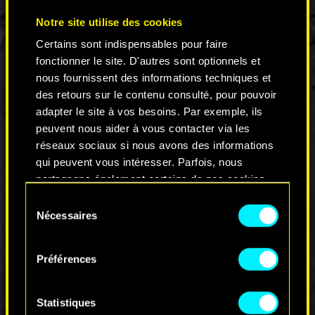
Notre site utilise des cookies
Certains sont indispensables pour faire
fonctionner le site. D'autres sont optionnels et
nous fournissent des informations techniques et
Merci de nous suivre et d’exprimer votre amour
des retours sur le contenu consulté, pour pouvoir
pour Cyberpunk 2077 de la manière la plus
adapter le site à vos besoins. Par exemple, ils
créative qui soit. N’oubliez pas de consulter
peuvent nous aider à vous contacter via les
notre galerie pour découvrir d’autres œuvres et,
réseaux sociaux si nous avons des informations
bien sûr, de partager vos créations avec nous :
http://cdpred.ly/AAY
.
qui peuvent vous intéresser. Parfois, nous
partageons également certains de nos cookies
À bientôt pour le prochain épisode !
avec nos partenaires. Cependant, ces cookies
Sélection
optionnels ne seront appliqués qu'avec votre
Nécessaires
du
permission.
COMMENTAIRES_0
consentement
Préférences
Vous pouvez consulter tous les détails sur notre
utilisation des cookies et modifier vos
REJOINDRE LA DISCUSSION
préférences dans le menu "Paramètres" ci-
Statistiques
dessous.