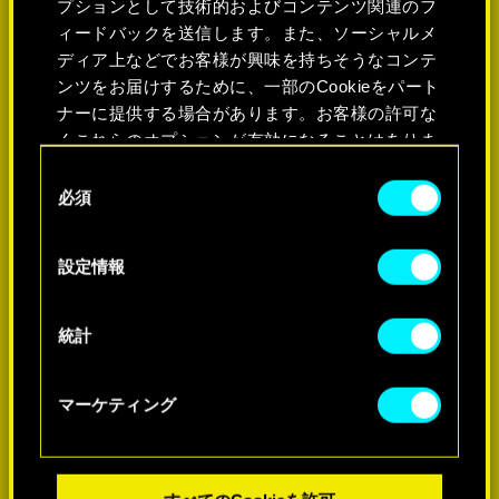
プションとして技術的およびコンテンツ関連のフ
ィードバックを送信します。また、ソーシャルメ
ディア上などでお客様が興味を持ちそうなコンテ
ンツをお届けするために、一部のCookieをパート
ナーに提供する場合があります。お客様の許可な
くこれらのオプションが有効になることはありま
せん。
同
必須
意
Cookieの使用およびパフォーマンスの変更点に関
の
する詳細は、下記の「設定」メニューでご確認く
選
詳細
設定情報
ださい。
択
統計
マーケティング