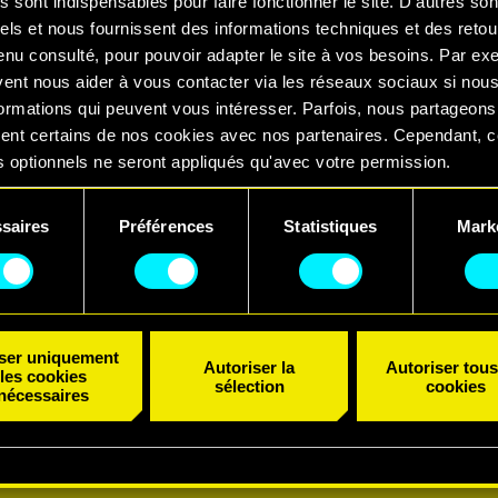
s sont indispensables pour faire fonctionner le site. D'autres son
els et nous fournissent des informations techniques et des retou
enu consulté, pour pouvoir adapter le site à vos besoins. Par ex
vent nous aider à vous contacter via les réseaux sociaux si nou
ormations qui peuvent vous intéresser. Parfois, nous partageons
ent certains de nos cookies avec nos partenaires. Cependant, 
 optionnels ne seront appliqués qu'avec votre permission.
uvez consulter tous les détails sur notre utilisation des cookies
saires
Préférences
Statistiques
Mark
er vos préférences dans le menu "Paramètres" ci-dessous.
iser uniquement
Autoriser la
Autoriser tous
les cookies
sélection
cookies
nécessaires