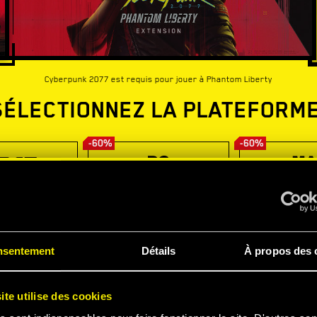
Cyberpunk 2077 est requis pour jouer à Phantom Liberty
SÉLECTIONNEZ LA PLATEFORME
-60%
-60%
nsentement
Détails
À propos des 
ite utilise des cookies