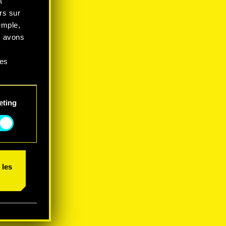
t
rs sur
emple,
s avons
ces
 et
eting
 les