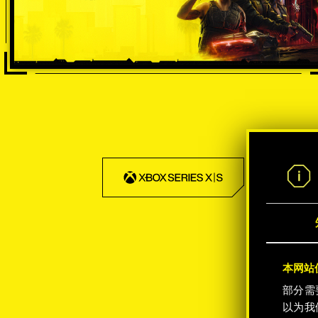
-50%
本网站使
部分需
以为我