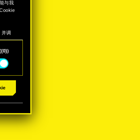
能与我
okie
，并调
"确
{0})
ie