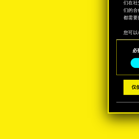
们在社
们的合
都需要
您可以
整您对
同
定"。
必
意
选
择
仅使