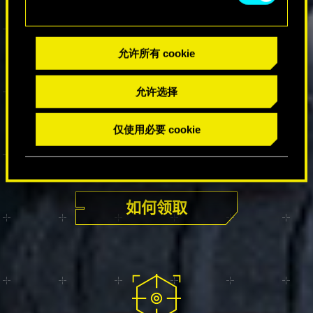
作为游玩我们游戏的感谢，我
们特此送您一枚代币。可以通
过注册“我的奖励”来兑换《赛
允许所有 cookie
博朋克 2077》本体和谍战资
料片《往日之影》游戏中的好
允许选择
物和特典，
仅使用必要 cookie
下载特典
如何领取