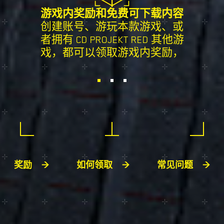
承
游戏内奖励和免费可下载内容
 和主机
创建账号、游玩本款游戏、或
获取艺
！
者拥有 CD PROJEKT RED 其他游
乐
戏，都可以领取游戏内奖励，
奖励
如何领取
常见问题