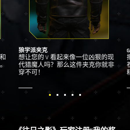
狼学派夹克
G
和
想让您的 V 看起来像一位凶狠的现
现。
代猎魔人吗？那么这件夹克你就非
穿不可！