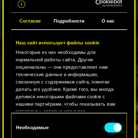
Согласие
Подробности
О нас
Наш сайт использует файлы cookie
Некоторые из них необходимы для
нормальной работы сайта. Другие
опциональны — они предоставляют нам
технические данные и информацию,
связанную с содержимым сайта, помогая
делать его удобнее. Кроме того, мы иногда
делимся некоторыми файлами cookie с
нашими партнёрами, чтобы показывать вам
материалы, которые могут вас
заинтересовать, — например, в социальных
Выбор
сетях. Однако все опциональные файлы
Необходимые
согласия
cookie требуют вашего разрешения.