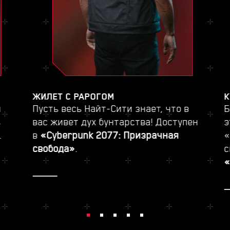
ЖИЛЕТ С РАРОГОМ
К
и
Пусть весь Найт-Сити знает, что в
Б
ь
вас живет дух бунтарства! Доступен
э
.
в
«Cyberpunk 2077: Призрачная
«
свобода»
.
с
«