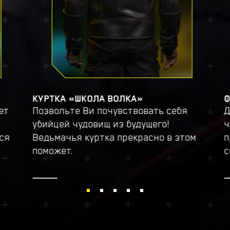
КУРТКА «ШКОЛА ВОЛКА»
Ф
ет
Позвольте Ви почувствовать себя
Д
убийцей чудовищ из будущего!
ч
тся
Ведьмачья куртка прекрасно в этом
п
поможет.
с