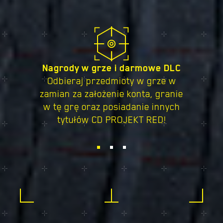
formowe
Nagrody w grze i darmowe DLC
F
ępy z
Odbieraj przedmioty w grze w
Zyskaj 
uterem a
zamian za założenie konta, granie
treści
czeń!
w tę grę oraz posiadanie innych
grafikam
tytułów CD PROJEKT RED!
gr