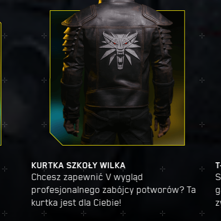
KURTKA SZKOŁY WILKA
T
Chcesz zapewnić V wygląd
S
profesjonalnego zabójcy potworów? Ta
g
kurtka jest dla Ciebie!
z