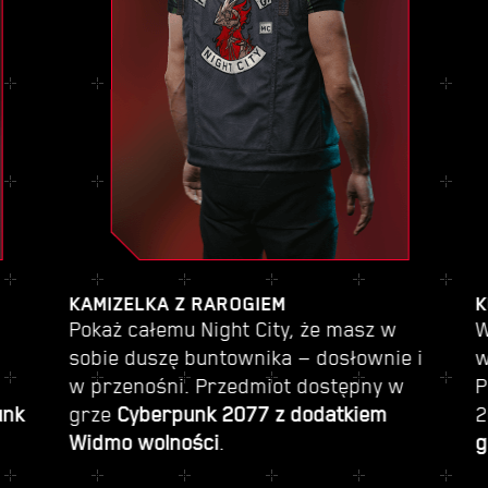
KAMIZELKA Z RAROGIEM
K
Pokaż całemu Night City, że masz w
W
sobie duszę buntownika — dosłownie i
w
w przenośni. Przedmiot dostępny w
P
unk
grze
Cyberpunk 2077 z dodatkiem
2
Widmo wolności
.
g