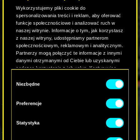
Wykorzystujemy pliki cookie do
spersonalizowania treści i reklam, aby oferować
funkcje społecznościowe i analizować ruch w
naszej witrynie. Informacje o tym, jak korzystasz
z naszej witryny, udostępniamy partnerom
społecznościowym, reklamowym i analitycznym.
Partnerzy mogą połączyć te informacje z innymi
danymi otrzymanymi od Ciebie lub uzyskanymi
podczas korzystania z ich usług. Kontynuując
korzystanie z naszej witryny, zgadasz się na
Wybór
używanie plików cookie.
Niezbędne
zgody
Preferencje
Statystyka