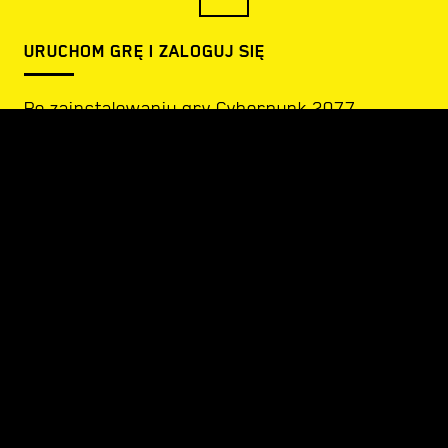
URUCHOM GRĘ I ZALOGUJ SIĘ
Po zainstalowaniu gry Cyberpunk 2077
uruchom ją z poziomu danej platformy, zaloguj
się na swoje konto CD PROJEKT RED w
programie REDlauncher i naciśnij GRAJ.
2
ODBIERZ SWOJE NAGRODY
Wykonaj poniższe kroki, by odebrać nagrody: