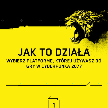
JAK TO DZIAŁA
WYBIERZ PLATFORMĘ, KTÓREJ UŻYWASZ DO
GRY W CYBERPUNKA 2077
1