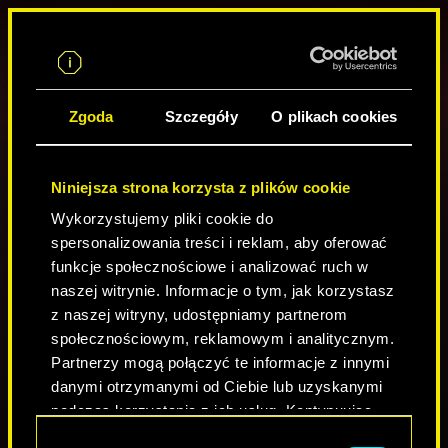
PL
BUDOWA CIAŁA
Budowa Ciała określa twoją siłę i wytrzymałość.
PLANER BUILDU POSTACI
Zgoda
Szczegóły
O plikach cookies
Pozwala rozwijać Atuty zwiększające biegłość w
posługiwaniu się strzelbami, lekkimi karabinami
maszynowymi i bronią obuchową oraz przekraczać
66
80
limit Zdrowia. Odpowiednio wysoka wartość
Niniejsza strona korzysta z plików cookie
Budowy Ciała umożliwia otwieranie niektórych
drzwi siłą, wyrywanie wieżyczek oraz korzystanie
Wykorzystujemy pliki cookie do
REFLEKS
ze specjalnych opcji dialogowych, dzięki którym
spersonalizowania treści i reklam, aby oferować
3
możesz zagrozić rozmówcy, a także wykazać się
funkcje społecznościowe i analizować ruch w
wiedzą i doświadczeniem soloski.
naszej witrynie. Informacje o tym, jak korzystasz
BUDOWA CIAŁA
ZDOLNOŚCI TECHNICZNE
Każdy kolejny poziom Budowy Ciała zapewnia +2
3
3
z naszej witryny, udostępniamy partnerom
punkty Zdrowia.
społecznościowym, reklamowym i analitycznym.
0
0
0
0
0
/
/
/
/
/
3
3
3
3
3
Partnerzy mogą połączyć te informacje z innymi
REFLEKS
60
danymi otrzymanymi od Ciebie lub uzyskanymi
Refleks określa twoją zwinność i szybkość
odruchów.
podczas korzystania z ich usług. Kontynuując
korzystanie z naszej witryny, zgadasz się na
Wybór