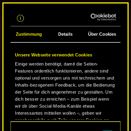
DE
KONSTITUTION
Konstitution bestimmt deine körperliche Kraft und
dein Durchhaltevermögen.
CHARAKTERPLANER
Zustimmung
Details
Über Cookies
Ein höherer Wert verbessert dein Können mit
Schrotflinten, leichten Maschinengewehren und
66
80
stumpfen Waffen. Außerdem ermöglicht deine
Unsere Webseite verwendet Cookies
Konstitution es dir, manche Türen gewaltsam zu
öffnen, Geschütztürme abzureißen und
Einige werden benötigt, damit die Seiten-
REFLEXE
einschüchternde oder Solo-Dialogoptionen
Features ordentlich funktionieren, andere sind
3
auszuwählen.
optional und versorgen uns mit technischem und
+2 max. Gesundheit pro Attributspunkt.
Inhalts-bezogenem Feedback, um die Bedienung
KONSTITUTION
TECHNISCHE FÄHIGKEIT
3
3
der Seite für dich angenehmer zu gestalten. Um
REFLEXE
dich besser zu erreichen – zum Beispiel wenn
Reflexe bestimmen deine Beweglichkeit und deine
0
0
0
0
0
/
/
/
/
/
3
3
3
3
3
wir dir über Social-Media-Kanäle etwas
Fähigkeit, gegnerischen Angriffen auszuweichen.
60
Interessantes mitteilen wollen –, geben wir
Ein höherer Wert verbessert dein Können mit
gegebenenfalls auch Teile unserer Cookies an
Sturmgewehren, Maschinenpistolen und
unsere Partner weiter. Jeder dieser optionalen
Einwilligungsauswahl