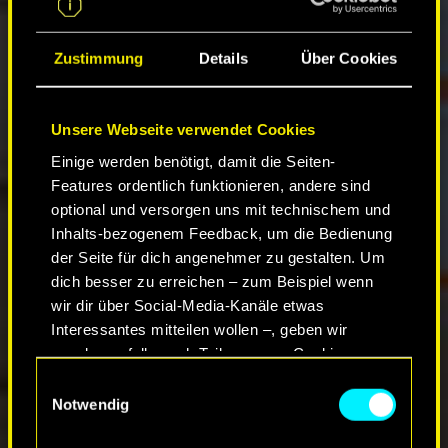
Zustimmung
Details
Über Cookies
Unsere Webseite verwendet Cookies
Einige werden benötigt, damit die Seiten-
Features ordentlich funktionieren, andere sind
optional und versorgen uns mit technischem und
Inhalts-bezogenem Feedback, um die Bedienung
der Seite für dich angenehmer zu gestalten. Um
dich besser zu erreichen – zum Beispiel wenn
wir dir über Social-Media-Kanäle etwas
Interessantes mitteilen wollen –, geben wir
gegebenenfalls auch Teile unserer Cookies an
unsere Partner weiter. Jeder dieser optionalen
Einwilligungsauswahl
Cookies erfordert allerdings deine Zustimmung.
Notwendig