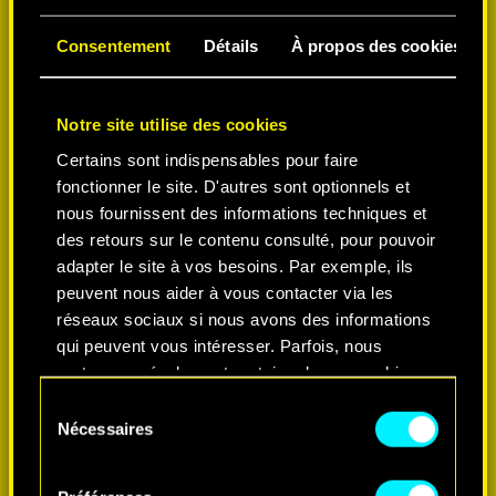
Consentement
Détails
À propos des cookies
Notre site utilise des cookies
Certains sont indispensables pour faire
fonctionner le site. D'autres sont optionnels et
nous fournissent des informations techniques et
des retours sur le contenu consulté, pour pouvoir
adapter le site à vos besoins. Par exemple, ils
peuvent nous aider à vous contacter via les
réseaux sociaux si nous avons des informations
qui peuvent vous intéresser. Parfois, nous
partageons également certains de nos cookies
avec nos partenaires. Cependant, ces cookies
S
optionnels ne seront appliqués qu'avec votre
Nécessaires
é
permission.
l
e