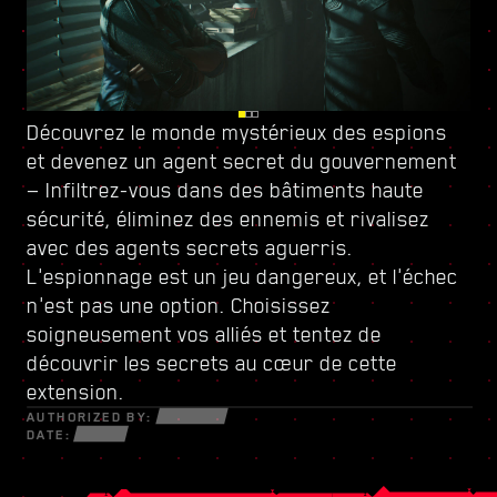
Découvrez le monde mystérieux des espions
Surveillez vos arrières à Dogtown, une ville
Augmentez votre puissance grâce à
et devenez
parallèle en ruines contrôlée par
un nouvel arbre de compétences
un agent secret du
gouvernement
et forgez-
— Infiltrez-vous dans des bâtiments haute
une milice à la gâchette
vous un style de jeu unique — Mettez à profit
facile
. Ses structures
sécurité, éliminez des ennemis et rivalisez
délabrées renferment des secrets et des
toutes les nouvelles armes et le nouveau
avec des agents secrets aguerris.
opportunités pour ceux qui n'ont pas peur de
matériel cybernétique à votre disposition afin
L'espionnage est un jeu dangereux, et l'échec
se salir les mains. Au sein de ces murs,
de survivre dans ce monde fracturé et rempli
n'est pas une option. Choisissez
découvrez des contrats sous haute tension et
d'escrocs désespérés, de netrunners
soigneusement vos alliés et tentez de
des quêtes aux enjeux sans précédent.
mystérieux et de mercenaires sans pitié
découvrir les secrets au cœur de cette
n'ayant pour seuls objectifs que l'argent et le
extension.
pouvoir.
AUTHORIZED BY:
DATE: