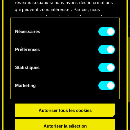
réseaux sociaux si nous avons des informations
VIDÉOS
CAPTURES D'ÉCRAN
CONCEPT ARTS
qui peuvent vous intéresser. Parfois, nous
partageons également certains de nos cookies
avec nos partenaires. Cependant, ces cookies
Sélection
optionnels ne seront appliqués qu'avec votre
Nécessaires
du
permission.
consentement
Préférences
Vous pouvez consulter tous les détails sur notre
utilisation des cookies et modifier vos
préférences dans le menu "Paramètres" ci-
Statistiques
dessous.
Marketing
Autoriser tous les cookies
1
sur
7
Autoriser la sélection