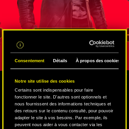
iser avec
son talent lors de missions de
fédérale d
n atout
renseignement. Il sait mieux que
par Solom
nt ce pays
quiconque comment naviguer dans
visages, el
on
le vaste réseau d'espions et
cinglant q
n'est pas
de netrunners
, comment se procurer des
pas arrangé
REED
informations, et même comment s'infiltrer
rôle, sa vé
dans les lieux les mieux gardés. Sa loyauté
transparaît
et son sens du devoir sont sans égal.
Consentement
Détails
À propos des cookies
Notre site utilise des cookies
Certains sont indispensables pour faire
MÉDIAS
fonctionner le site. D'autres sont optionnels et
nous fournissent des informations techniques et
des retours sur le contenu consulté, pour pouvoir
CYBERPUNK 2077
adapter le site à vos besoins. Par exemple, ils
peuvent nous aider à vous contacter via les