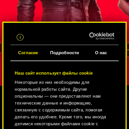
жайшая
Агент ФРУ с многолетним опытом,
Начинающа
. Сойка
который не раз проявлял себя во время
завербова
ров в
секретных операций. Он умеет
Федеральн
остям
выживать
управление
оторая
в мире шпионов и нетраннеров
, добывать
перевоплощ
 защиты
информацию и проникать в крепости,
обладают 
овой
которые кажутся неприступными. Даже
заметно ис
РИД
Согласие
Подробности
О нас
спустя годы подпольной работы он
Алекс
пров
остался верен своей стране и не утратил
Впрочем, к
чувство долга.
собственна
Наш сайт использует файлы cookie
проявляет
Некоторые из них необходимы для
нормальной работы сайта. Другие
опциональны — они предоставляют нам
технические данные и информацию,
ГАЛЕРЕЯ
связанную с содержимым сайта, помогая
делать его удобнее. Кроме того, мы иногда
делимся некоторыми файлами cookie с