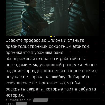
Освойте профессию шпиона и станьте
Проникните в полный опасностей Пёсий
Откройте
новое дерево навыков
и найдите
правительственным секретным
город, обособленную часть Найт-Сити,
всё, что нужно, чтобы играть в своём стиле.
агентом
:
проникайте в убежища банд,
которой управляет
Новое оружие и импланты помогут вам
обезвреживайте врагов и работайте с
вооружённая группировка
выжить среди отчаянных мошенников,
во главе с бывшим
легендами международной разведки. Новое
военным. Среди полуразрушенных зданий
скрытных нетраннеров и безжалостных
задание гораздо сложнее и опаснее прочих,
таится много тайн и возможностей, которые
наёмников, которые готовы на всё ради
но у вас нет права на ошибку. Выбирайте
открываются лишь тем, кто готов идти до
денег и славы.
союзников с осторожностью, чтобы
конца. Здесь вас ждут заказы и задания, в
раскрыть секреты, которые таит в себе эта
которых придётся поставить на карту всё.
история.
AUTHORIZED BY:
DATE: