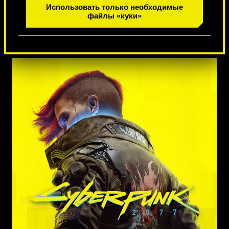
1
из
7
Использовать только необходимые
файлы «куки»