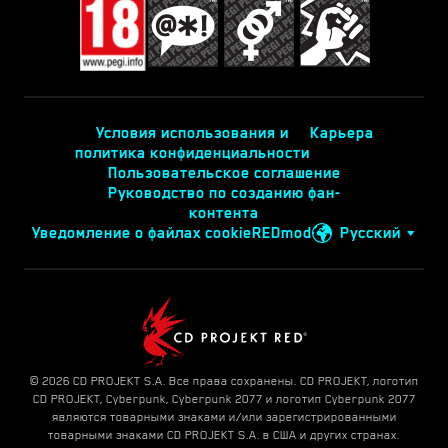
Условия использования и
Карьера
политика конфиденциальности
Пользовательское соглашение
Руководство по созданию фан-
контента
Уведомление о файлах cookie
REDmod
Русский
© 2026 CD PROJEKT S.A. Все права сохранены. CD PROJEKT, логотип
CD PROJEKT, Cyberpunk, Cyberpunk 2077 и логотип Cyberpunk 2077
являются товарными знаками и/или зарегистрированными
товарными знаками CD PROJEKT S.A. в США и других странах.