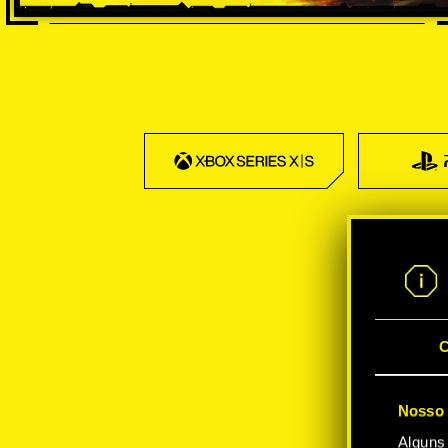
C
Nosso 
Alguns