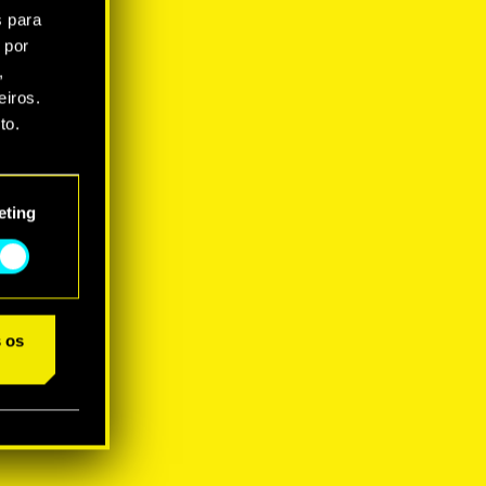
s para
 por
,
iros.
to.
star as
eting
s os