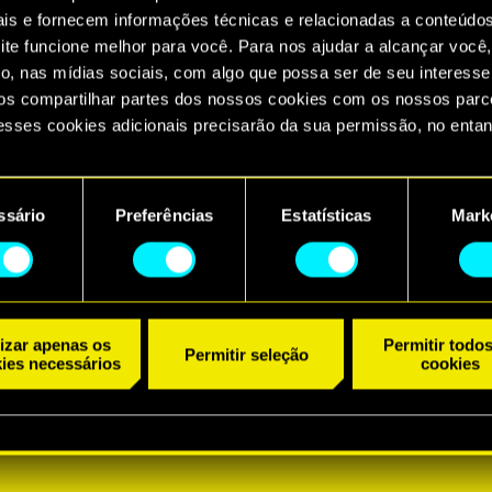
ais e fornecem informações técnicas e relacionadas a conteúdo
ite funcione melhor para você. Para nos ajudar a alcançar você,
o, nas mídias sociais, com algo que possa ser de seu interesse
s compartilhar partes dos nossos cookies com os nossos parce
esses cookies adicionais precisarão da sua permissão, no entan
ncontrará todos os detalhes sobre o uso de cookies e poderá aju
referências no menu "Configurações" abaixo.
ssário
Preferências
Estatísticas
Mark
lizar apenas os
Permitir todo
Permitir seleção
ies necessários
cookies