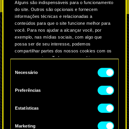
Alguns são indispensáveis para o funcionamento
do site. Outros são opcionais e fornecem
informações técnicas e relacionadas a
conteúdos para que o site funcione melhor para
você. Para nos ajudar a alcançar você, por
exemplo, nas mídias sociais, com algo que
MAIS PROCURADOS DE NIGHT CITY
possa ser de seu interesse, podemos
PERSONAGENS
compartilhar partes dos nossos cookies com os
nossos parceiros. Todos esses cookies
adicionais precisarão da sua permissão, no
Seleção
entanto.
Necessário
de
consentimento
Você encontrará todos os detalhes sobre o uso
Nascimento:
30 de dezembro
Preferências
de cookies e poderá ajustar as suas preferências
Tipo sanguíneo:
A
no menu "Configurações" abaixo.
Antes conhecido como "King",
Estatísticas
um mercenário veterano no
auge de sua carreira, Weak
agora vive à sombra de sua
Marketing