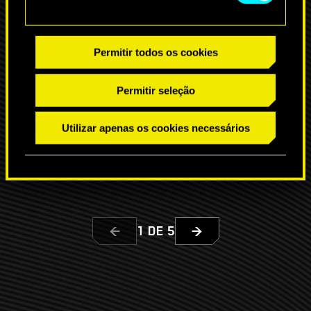
antiga glória.
Kentaro Tone
Permitir todos os cookies
Permitir seleção
WEAK
Utilizar apenas os cookies necessários
1
DE
5