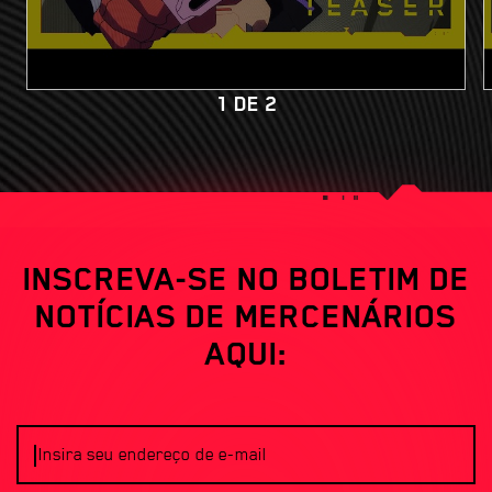
1
DE
2
INSCREVA-SE NO BOLETIM DE
NOTÍCIAS DE MERCENÁRIOS
AQUI:
Insira seu endereço de e-mail