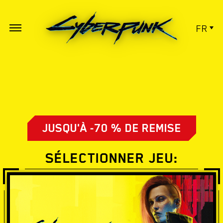
FR
JUSQU'À -70 % DE REMISE
SÉLECTIONNER JEU: