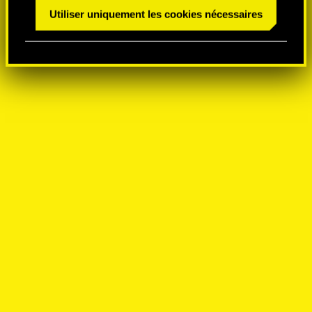
n
Utiliser uniquement les cookies nécessaires
t
e
m
e
n
t