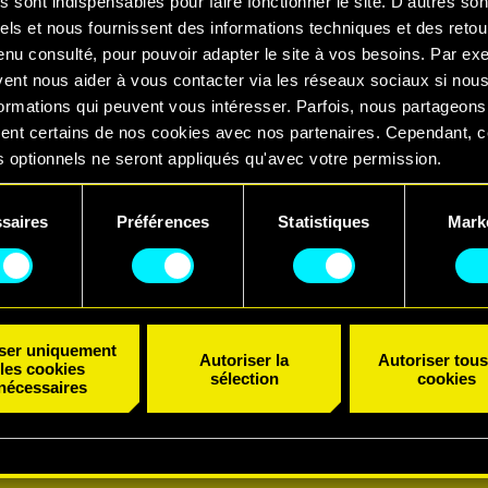
s sont indispensables pour faire fonctionner le site. D'autres son
els et nous fournissent des informations techniques et des retou
enu consulté, pour pouvoir adapter le site à vos besoins. Par ex
vent nous aider à vous contacter via les réseaux sociaux si nou
ormations qui peuvent vous intéresser. Parfois, nous partageons
ent certains de nos cookies avec nos partenaires. Cependant, 
 optionnels ne seront appliqués qu'avec votre permission.
uvez consulter tous les détails sur notre utilisation des cookies
saires
Préférences
Statistiques
Mark
er vos préférences dans le menu "Paramètres" ci-dessous.
iser uniquement
Autoriser la
Autoriser tous
les cookies
sélection
cookies
nécessaires