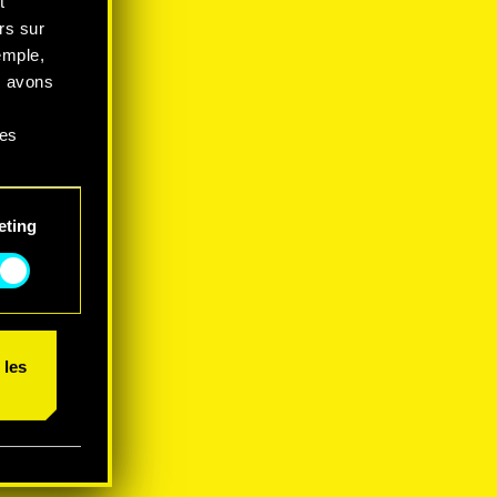
t
rs sur
emple,
s avons
ces
 et
eting
 les