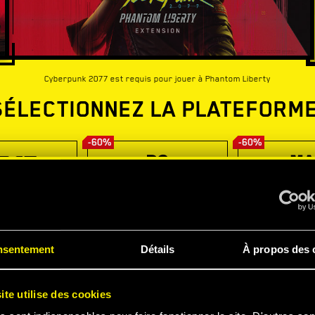
Cyberpunk 2077 est requis pour jouer à Phantom Liberty
SÉLECTIONNEZ LA PLATEFORME
-60%
-60%
nsentement
Détails
À propos des 
ite utilise des cookies