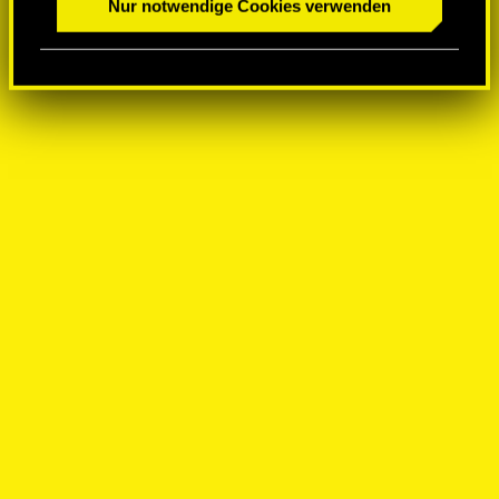
Nur notwendige Cookies verwenden
a
h
l