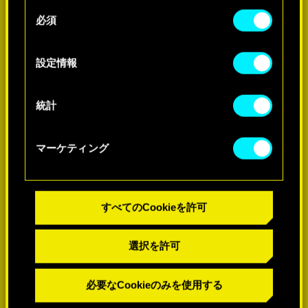
せん。
-60%
同
必須
意
Cookieの使用およびパフォーマンスの変更点に関
の
する詳細は、下記の「設定」メニューでご確認く
-60%
選
設定情報
ださい。
択
統計
マーケティング
すべてのCookieを許可
選択を許可
必要なCookieのみを使用する