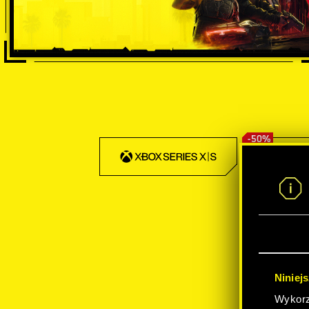
-50%
Niniej
Wykorzy