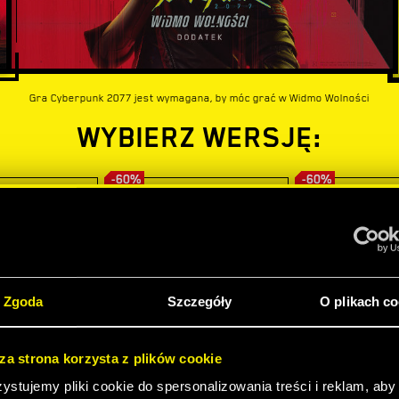
Gra Cyberpunk 2077 jest wymagana, by móc grać w Widmo Wolności
WYBIERZ WERSJĘ:
-60%
-60%
Zgoda
Szczegóły
O plikach co
sza strona korzysta z plików cookie
stujemy pliki cookie do spersonalizowania treści i reklam, aby