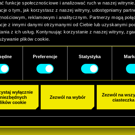
ać funkcje społecznościowe i analizować ruch w naszej witrynie
acje o tym, jak korzystasz z naszej witryny, udostępniamy part
znościowym, reklamowym i analitycznym. Partnerzy mogą połąc
acje z innymi danymi otrzymanymi od Ciebie lub uzyskanymi p
ania z ich usług. Kontynuując korzystanie z naszej witryny, zg
używanie plików cookie.
będne
Preferencje
Statystyka
Mark
ystaj wyłącznie
Zezwól na wszy
 niezbędnych
Zezwól na wybór
ciasteczka
lików cookie