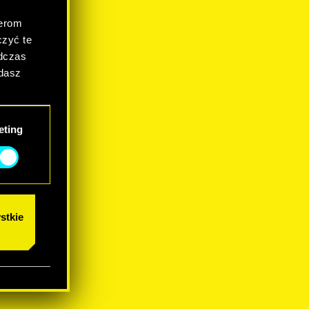
.
nerom
zyć te
odczas
adasz
eting
stkie