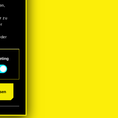
en,
r zu
er
eder
eting
um das
sen