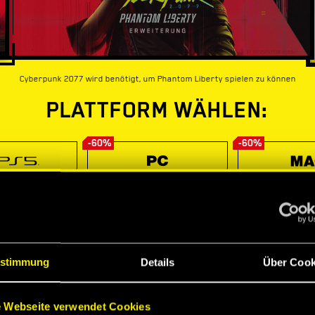
Cyberpunk 2077 wird benötigt, um Phantom Liberty spielen zu können
PLATTFORM WÄHLEN:
-60%
-60%
stimmung
Details
Über Cook
 Webseite verwendet Cookies