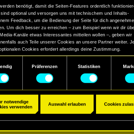
werden benötigt, damit die Seiten-Features ordentlich funktionier
sind optional und versorgen uns mit technischem und Inhalts-
nem Feedback, um die Bedienung der Seite für dich angenehme
en. Um dich besser zu erreichen – zum Beispiel wenn wir dir üb
Media-Kanäle etwas Interessantes mitteilen wollen –, geben wir
enfalls auch Teile unserer Cookies an unsere Partner weiter. J
optionalen Cookies erfordert allerdings deine Zustimmung.
etails zu unserer Nutzung von Cookies findest du unten im Menü
endig
Präferenzen
Statistiken
Mark
llungen“, wo du, falls gewünscht, auch alle Einstellungen rund 
Cookies ändern kannst.
r notwendige
Auswahl erlauben
Cookies zulas
kies verwenden