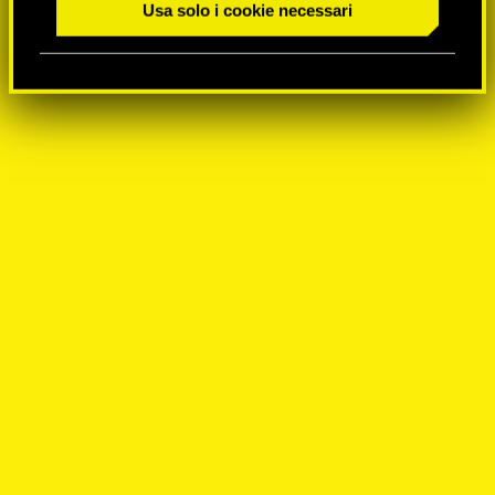
Usa solo i cookie necessari
n
s
o