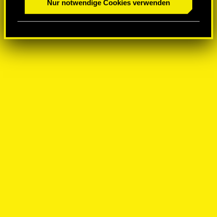
Nur notwendige Cookies verwenden
a
h
l