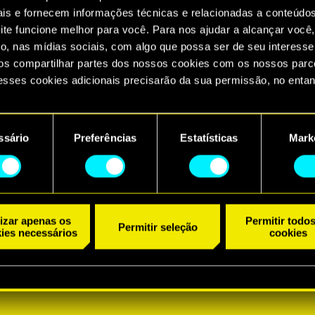
ais e fornecem informações técnicas e relacionadas a conteúdo
ite funcione melhor para você. Para nos ajudar a alcançar você,
o, nas mídias sociais, com algo que possa ser de seu interesse
s compartilhar partes dos nossos cookies com os nossos parce
esses cookies adicionais precisarão da sua permissão, no entan
ncontrará todos os detalhes sobre o uso de cookies e poderá aju
referências no menu "Configurações" abaixo.
ssário
Preferências
Estatísticas
Mark
lizar apenas os
Permitir todo
Permitir seleção
ies necessários
cookies