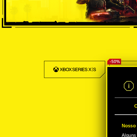
-50%
C
Nosso 
Alguns