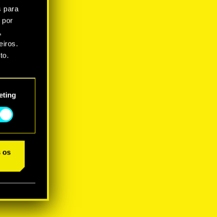
s para
 por
,
iros.
to.
star as
eting
s os