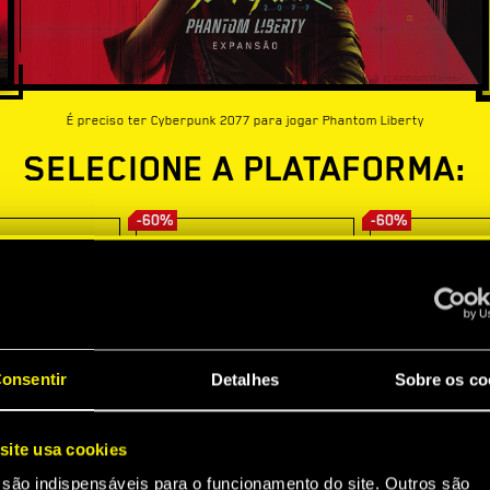
É preciso ter Cyberpunk 2077 para jogar Phantom Liberty
SELECIONE A PLATAFORMA:
-60%
-60%
onsentir
Detalhes
Sobre os co
site usa cookies
 são indispensáveis para o funcionamento do site. Outros são