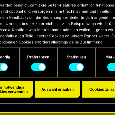
werden benötigt, damit die Seiten-Features ordentlich funktionier
sind optional und versorgen uns mit technischem und Inhalts-
nem Feedback, um die Bedienung der Seite für dich angenehme
en. Um dich besser zu erreichen – zum Beispiel wenn wir dir üb
Media-Kanäle etwas Interessantes mitteilen wollen –, geben wir
enfalls auch Teile unserer Cookies an unsere Partner weiter. J
optionalen Cookies erfordert allerdings deine Zustimmung.
etails zu unserer Nutzung von Cookies findest du unten im Menü
endig
Präferenzen
Statistiken
Mark
llungen“, wo du, falls gewünscht, auch alle Einstellungen rund 
Cookies ändern kannst.
r notwendige
Auswahl erlauben
Cookies zulas
kies verwenden