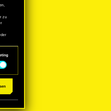
en,
r zu
er
eder
eting
um das
sen