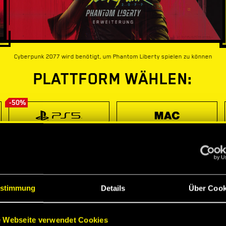
Cyberpunk 2077 wird benötigt, um Phantom Liberty spielen zu können
PLATTFORM WÄHLEN:
-50%
stimmung
Details
Über Cook
 Webseite verwendet Cookies