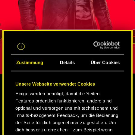
ten
Geheimmissionen unter Beweis gestellt
wurde Ale
hnliche
hat. Niemand kann besser als er auf
Federal In
zahlreiche Netze von Spionen
rekrutiert.
A – in
und Netrunnern
zugreifen, Informationen
Chamäleon 
e braucht
beschaffen und sogar die bestbewachten
sich
durch 
REED
als je
Orte durchdringen. Seine Loyalität und
verbessert 
ren
sein Pflichtbewusstsein bestimmen all
Rolle spiel
seine Entscheidungen.
Persönlichk
Zustimmung
Details
Über Cookies
Unsere Webseite verwendet Cookies
Einige werden benötigt, damit die Seiten-
MEDIEN
Features ordentlich funktionieren, andere sind
optional und versorgen uns mit technischem und
Inhalts-bezogenem Feedback, um die Bedienung
CYBERPUNK 2077
der Seite für dich angenehmer zu gestalten. Um
dich besser zu erreichen – zum Beispiel wenn