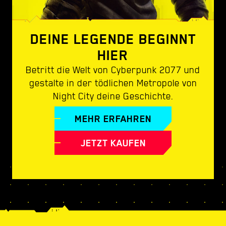
DEINE LEGENDE BEGINNT
HIER
Betritt die Welt von Cyberpunk 2077 und
gestalte in der tödlichen Metropole von
Night City deine Geschichte.
MEHR ERFAHREN
JETZT KAUFEN