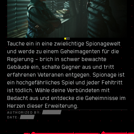
Tauche ein in eine zwielichtige Spionagewelt
Sei in Dogtown immer auf der Hut – diese
Verbessere deinen Charakter mit
und werde zu
zerstörte Stadt-inmitten-der-Stadt wird von
einem neuen Fertigkeitenbaum
einem Geheimagenten für die
und erstelle
Regierung
einer schießwütigen Miliz
deinen eigenen Spielstil – benutze jede
– brich in schwer bewachte
kontrolliert. In den
Gebäude ein, schalte Gegner aus und tritt
zerfallenen Gebäuden erwarten dich zahllose
verfügbare neue Waffe und Cyberware, um in
erfahrenen Veteranen entgegen. Spionage ist
Geheimnisse und Möglichkeiten, aber nichts
der gefährlichen Welt von verzweifelten
ein hochgefährliches Spiel und jeder Fehltritt
davon ist umsonst. Entdecke in diesem
Gaunern, gerissenen Netrunnern und
ist tödlich. Wähle deine Verbündeten mit
abgeschotteten Bezirk brandheiße Aufträge
kaltblütigen Söldnern zu überleben.
Bedacht aus und entdecke die Geheimnisse im
und gefährlichere Quests, als du sie je zuvor
Herzen dieser Erweiterung.
gesehen hast.
AUTHORIZED BY:
DATE: