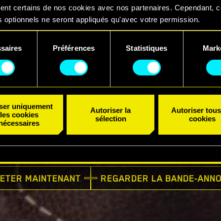
ent certains de nos cookies avec nos partenaires. Cependant, 
 optionnels ne seront appliqués qu'avec votre permission.
uvez consulter tous les détails sur notre utilisation des cookies
saires
Préférences
Statistiques
Mark
er vos préférences dans le menu "Paramètres" ci-dessous.
ent
iser uniquement
Autoriser la
Autoriser tous
les cookies
sélection
cookies
nécessaires
DISPONIBLE MAINTENANT
ETER MAINTENANT
REGARDER LA BANDE-ANN