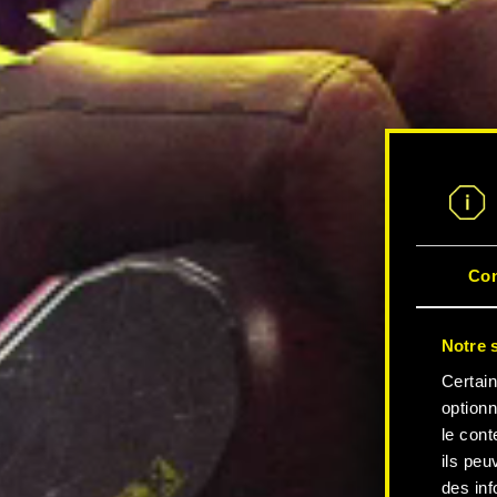
Co
Notre s
Certain
optionn
le cont
ils peu
des inf