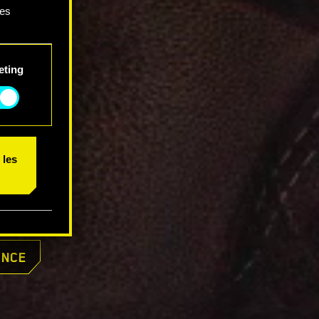
ces
 et
eting
 les
ONCE