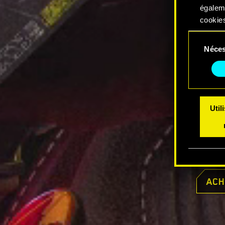
égalem
cookies
Sélection
Vous po
Néces
du
modifi
consentem
Util
ACH