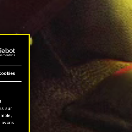
cookies
t
rs sur
emple,
s avons