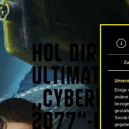
HOL DIR DA
Zu
ULTIMATIVE
Unsere
Einige 
„CYBERPUN
andere 
bezoge
gestalt
2077“-ERL
Social-
gegeben