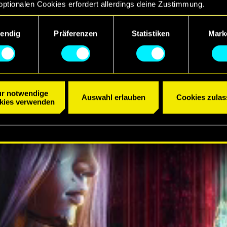
optionalen Cookies erfordert allerdings deine Zustimmung.
R ANSEHEN
ngsauswahl
etails zu unserer Nutzung von Cookies findest du unten im Menü
endig
Präferenzen
Statistiken
Mark
llungen“, wo du, falls gewünscht, auch alle Einstellungen rund 
Cookies ändern kannst.
r notwendige
Auswahl erlauben
Cookies zulas
kies verwenden