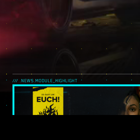
/// .NEWS.MODULE_HIGHLIGHT
ES GEHT UM EUC
NIGHT CITY LEG