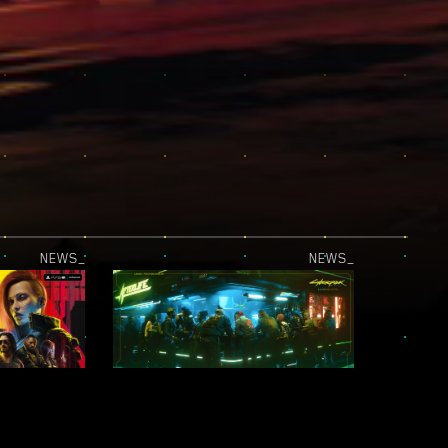
NEWS_
NEWS_
DAS UPDATE FÜR PLAYSTATION 5 PRO IST LIVE!
„STADT DER LEGENDEN“-FOTOMODUS-WETTBEWERB