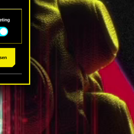
eting
um das
sen