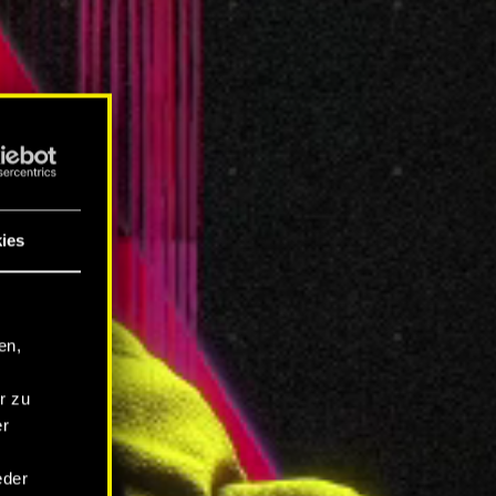
ies
en,
r zu
er
eder