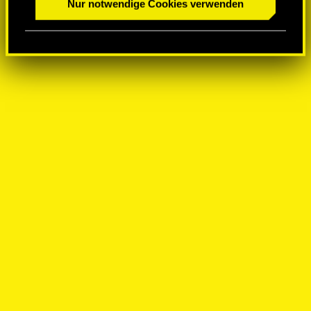
Nur notwendige Cookies verwenden
a
h
l