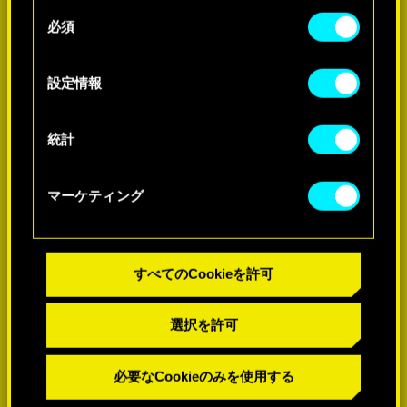
せん。
-60%
同
必須
意
Cookieの使用およびパフォーマンスの変更点に関
の
する詳細は、下記の「設定」メニューでご確認く
-60%
選
設定情報
ださい。
択
統計
マーケティング
すべてのCookieを許可
選択を許可
必要なCookieのみを使用する