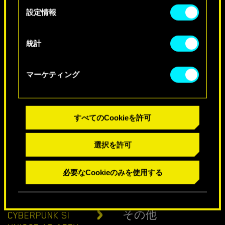
する詳細は、下記の「設定」メニューでご確認く
選
設定情報
ださい。
択
統計
マーケティング
特別バースデーメッセージ
すべてのCookieを許可
選択を許可
必要なCookieのみを使用する
CYBERPUNK SI
その他