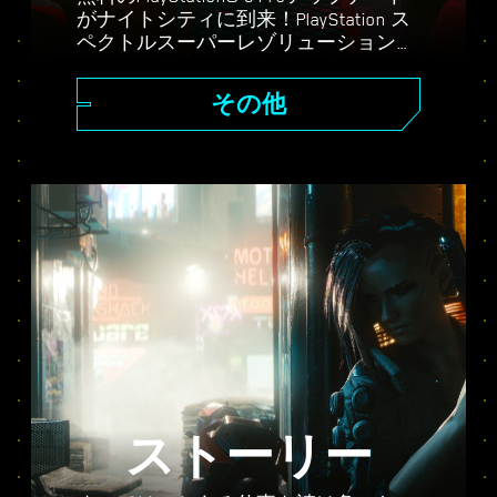
がナイトシティに到来！PlayStation ス
ペクトルスーパーレゾリューション
（PSSR）、高度なレイトレーシング機
能、高フレームレートなど、ゲームが
その他
さらなる進化を遂げる。パフォーマン
ス、レイトレーシング、レイトレーシ
ング Proと、3種のグラフィックモード
から選択可能。PS5® Proの『サイバー
パンク2077』で、今まで以上に強化さ
れたビジュアル、より洗練されたアク
ションを体験しよう。
ストーリー