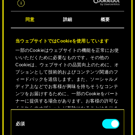
同意
詳細
概要
レジェンドの街
当ウェブサイトではCookieを使用しています
一部のCookieはウェブサイトの機能を正常にお使
いいただくために必要なものです。その他の
Cookieは、ウェブサイトの品質向上のために、オ
プションとして技術的およびコンテンツ関連のフ
ィードバックを送信します。また、ソーシャルメ
ディア上などでお客様が興味を持ちそうなコンテ
ンツをお届けするために、一部のCookieをパート
ナーに提供する場合があります。お客様の許可な
NEVER FADE AWAY
くこれらのオプションが有効になることはありま
せん。
同
必須
意
Cookieの使用およびパフォーマンスの変更点に関
の