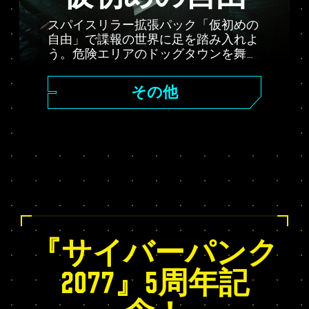
スパイスリラー拡張パック「仮初めの
自由」で諜報の世界に足を踏み入れよ
う。危険エリアのドッグタウンを舞台
に、陰謀と謎、そして運命を左右する
選択肢に満ちたストーリーが展開。強
その他
力なアビリティを解放するRelicスキル
ツリーに加え、ダイナミックなオープ
ンワールドアクティビティや手に汗握
る依頼など、新要素も盛りだくさん。
『サイバーパンク
2077』5周年記