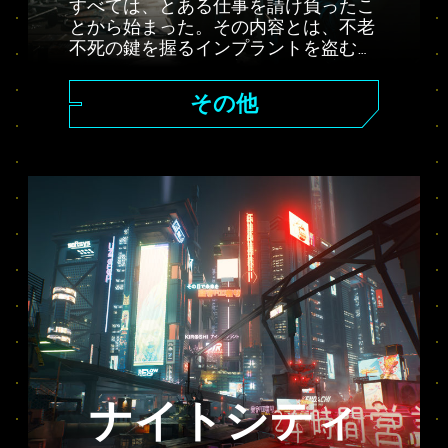
すべては、とある仕事を請け負ったこ
とから始まった。その内容とは、不老
不死の鍵を握るインプラントを盗むこ
と… ナイトシティの広大なオープンワ
ールドで様々な依頼をこなし、駆け出
その他
しの傭兵から伝説のサイバーパンクへ
と成り上がれ。君の選択が、物語と周
りの人間の運命を左右する。様々な勢
力が謎めいたインプラントを手中に収
めようとするなか、君はその謎を解明
することができるか？
ナイトシティ