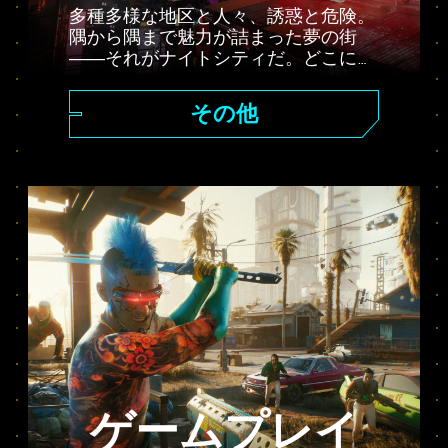
多種多様な地区と人々、誘惑と危険。
隅から隅まで魅力が詰まった夢の街
――それがナイトシティだ。どこに、
いつ、どうやって行くかはすべて君次
第。コーポ・プラザの洗練された摩天
その他
楼から、バッドランズの荒れ地まで、
ナイトシティには様々な秘密が隠され
ている。
ゲームプレイ