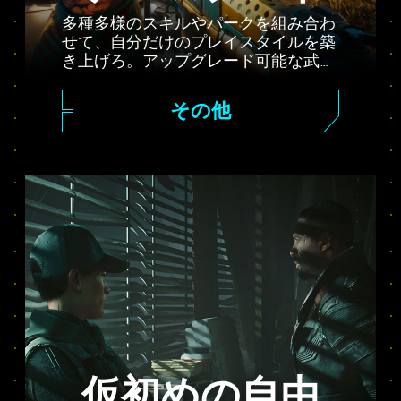
多種多様のスキルやパークを組み合わ
せて、自分だけのプレイスタイルを築
き上げろ。アップグレード可能な武器
やハッキングスキル、身体機能を強化
するインプラントなど、豊富なカスタ
その他
マイズ要素を用意。火力にものを言わ
せた正面突破、遠距離から確実に仕留
める仕事人、ステルスを駆使した隠密
行動など――君に合ったスタイルを見
つけ出せ。
仮初めの自由