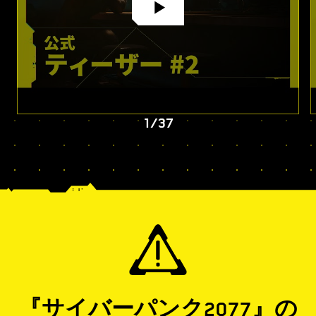
1
/
37
『サイバーパンク2077』の