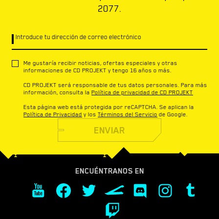
2077.
Introduce tu dirección de correo electrónico
Me gustaría recibir noticias, ofertas especiales y otras
informaciones de CD PROJEKT y tengo 16 años o más.
CD PROJEKT será responsable de tus datos personales. Para más
información, consulta la
Política de privacidad de CD PROJEKT
Esta página web está protegida por reCAPTCHA. Se aplican la
Política de Privacidad
y los
Términos del Servicio
de Google.
ENVIAR
ENCUÉNTRANOS EN