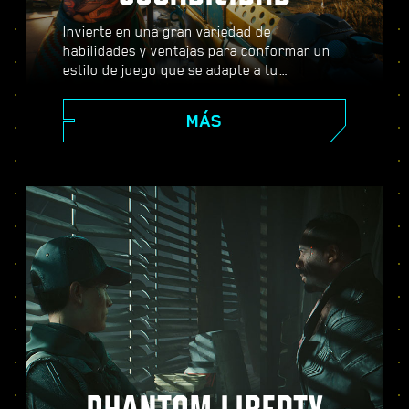
Invierte en una gran variedad de
habilidades y ventajas para conformar un
estilo de juego que se adapte a tu
personaje. Usa armas, habilidades de
hackeo e implantes corporales que se
MÁS
pueden subir de nivel para convertirte en el
mejor mercenario de la ciudad. Entabla
combate a tiro limpio, acaba con tus
enemigos desde lejos o infíltrate con sigilo
en lugares fuertemente vigilados.