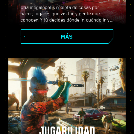
Una megalópolis repleta de cosas por
hacer, lugares que visitar y gente que
conocer. Y tú decides dónde ir, cuándo ir y
cómo llegar allí. Desde los impolutos
rascacielos del Centro Corporativo hasta la
MÁS
extensa periferia de las Badlands, Night
City está llena de secretos por descubrir.
JUGABILIDAD