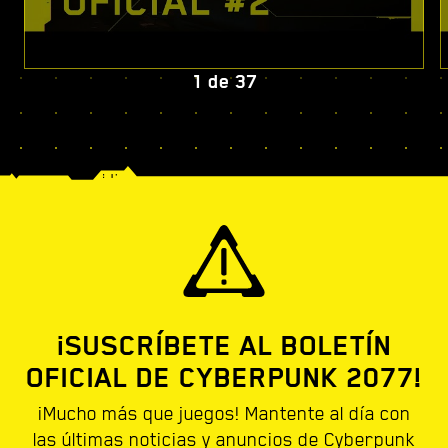
1
de
37
¡SUSCRÍBETE AL BOLETÍN
OFICIAL DE CYBERPUNK 2077!
¡Mucho más que juegos! Mantente al día con
las últimas noticias y anuncios de Cyberpunk