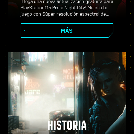
¡Llega una nueva actualización gratuita para
PlayStation®5 Pro a Night City! Mejora tu
juego con Súper resolución espectral de
PlayStation (PSSR), características
avanzadas de trazado de rayos, tasas de
MÁS
fotogramas más altas y mucho más. Elige
entre tres modos de gráficos (Rendimiento,
Trazado de rayos y Trazado de rayos Pro) y
descubre unos efectos visuales mejorados,
una acción más fluida y todo lo que
Cyberpunk 2077 puede ofrecer en PS5®
Pro.
HISTORIA