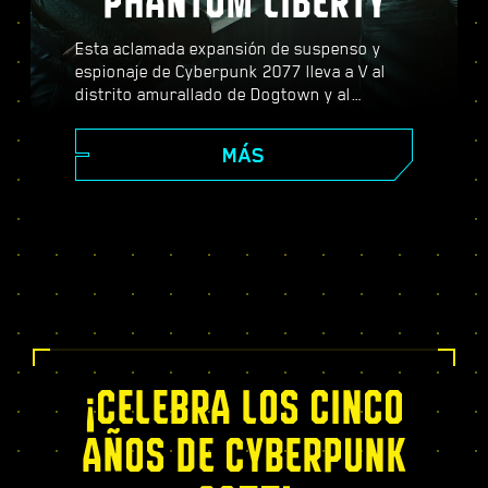
PHANTOM LIBERTY
Esta aclamada expansión de suspenso y
espionaje de Cyberpunk 2077 lleva a V al
distrito amurallado de Dogtown y al
peligroso mundo de los espías. Conviértete
en agente secreto y vive una apasionante
MÁS
historia repleta de giros dramáticos y
decisiones que cambiarán tu destino;
potencia tus capacidades con el exclusivo
árbol de habilidades del Relic, afronta
dinámicas misiones de mundo abierto,
nuevos y emocionantes encargos, ¡y mucho
más!
¡CELEBRA LOS CINCO
AÑOS DE CYBERPUNK