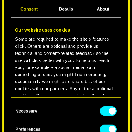
CIUDAD DE LEYENDAS
Consent
Details
About
Our website uses cookies
Some are required to make the site’s features
click. Others are optional and provide us
technical and content-related feedback so the
site will click better with you. To help us reach
you, for example via social media, with
something of ours you might find interesting,
occasionally we might also share bits of our
NEVER FADE AWAY
cookies with our partners. Any of these optional
cookies will require your permission, though.
Consent
You’ll find all the details regarding our use of
Necessary
Selection
cookies and tweak your preferences regarding
them in the “Settings” menu below.
Preferences