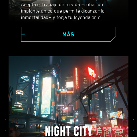
Acepta el trabajo de tu vida —robar un
implante único que permite alcanzar la
inmortalidad— y forja tu leyenda en el
enorme mundo abierto de Night City, donde
tus decisiones darán forma a la historia y a
MÁS
las personas que te rodean. Realiza todo
tipo de encargos para prosperar desde
merc emergente a ciberpunk de leyenda,
mientras descubres los misterios que
envuelven al valiosísimo implante con el
que todo el mundo quiere hacerse.
NIGHT CITY