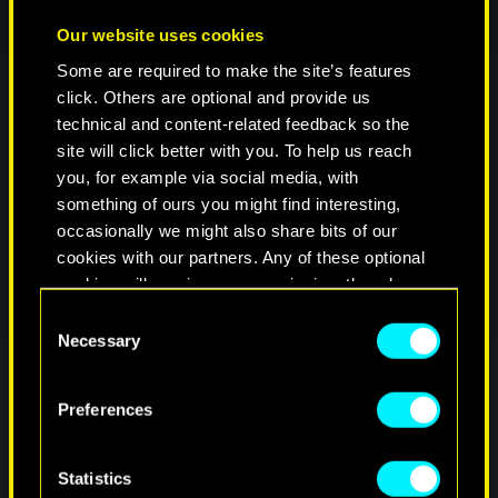
Our website uses cookies
Some are required to make the site’s features
click. Others are optional and provide us
technical and content-related feedback so the
site will click better with you. To help us reach
you, for example via social media, with
something of ours you might find interesting,
occasionally we might also share bits of our
cookies with our partners. Any of these optional
cookies will require your permission, though.
C
You’ll find all the details regarding our use of
Necessary
o
cookies and tweak your preferences regarding
n
them in the “Settings” menu below.
s
Preferences
e
n
t
Statistics