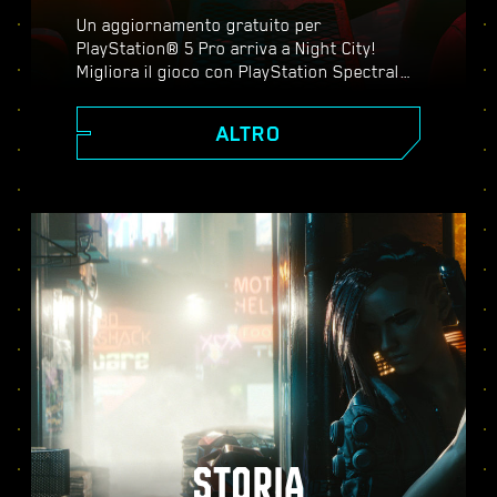
Un aggiornamento gratuito per
PlayStation® 5 Pro arriva a Night City!
Migliora il gioco con PlayStation Spectral
Super Resolution (PSSR), ray tracing
avanzato, frequenze di fotogrammi più
ALTRO
elevate e tanto altro ancora. Scegli tra tre
modalità grafiche: Prestazioni, Ray tracing
e Ray tracing pro. Scopri una grafica
perfezionata, un'azione più fluida e tutto il
meglio che Cyberpunk 2077 può offrirti su
PS5® Pro.
STORIA