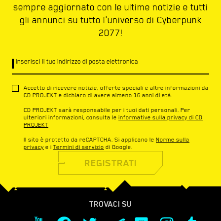
sempre aggiornato con le ultime notizie e tutti
gli annunci su tutto l'universo di Cyberpunk
2077!
Inserisci il tuo indirizzo di posta elettronica
Accetto di ricevere notizie, offerte speciali e altre informazioni da
CD PROJEKT e dichiaro di avere almeno 16 anni di età.
CD PROJEKT sarà responsabile per i tuoi dati personali. Per
ulteriori informazioni, consulta le
informative sulla privacy di CD
PROJEKT
Il sito è protetto da reCAPTCHA. Si applicano le
Norme sulla
privacy
e i
Termini di servizio
di Google.
REGISTRATI
TROVACI SU