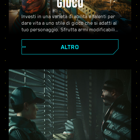
GIOCO
Investi in una varietà di abilità e talenti per
dare vita a uno stile di gioco che si adatti al
tuo personaggio. Sfrutta armi modificabili,
abilità di hacking e impianti potenzianti per
diventare il miglior mercenario della città.
ALTRO
Affronta combattimenti ad armi spianate,
abbatti i nemici dalla distanza o infiltrati
non visto attraverso ambienti guardati a
vista.