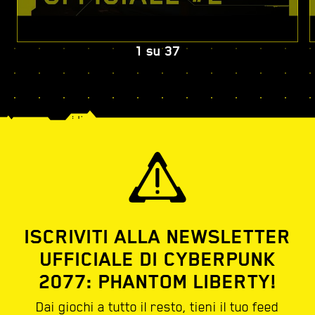
1
su
37
ISCRIVITI ALLA NEWSLETTER
UFFICIALE DI CYBERPUNK
2077: PHANTOM LIBERTY!
Dai giochi a tutto il resto, tieni il tuo feed