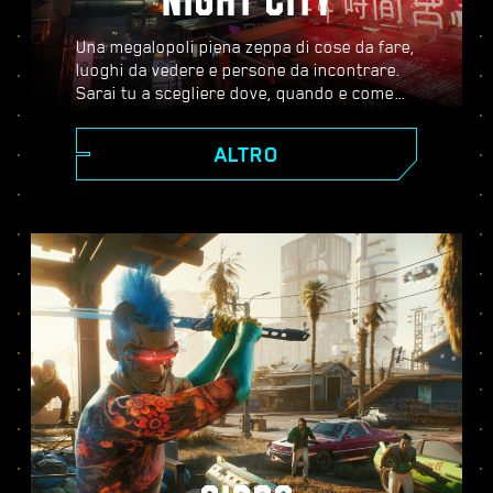
NIGHT CITY
Una megalopoli piena zeppa di cose da fare,
luoghi da vedere e persone da incontrare.
Sarai tu a scegliere dove, quando e come
andare. Dagli scintillanti grattacieli di Corpo
Plaza agli spazi aperti delle Badlands, Night
ALTRO
City è costellata di segreti da scoprire.