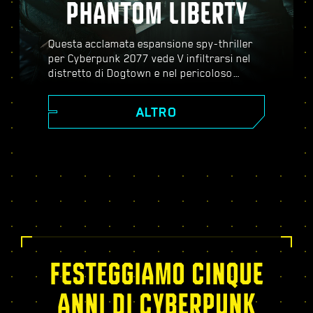
PHANTOM LIBERTY
Questa acclamata espansione spy-thriller
per Cyberpunk 2077 vede V infiltrarsi nel
distretto di Dogtown e nel pericoloso
mondo dello spionaggio. Diventa un agente
segreto e scopri una storia pulsante piena
ALTRO
di colpi di scena, evoluzioni inaspettate e
decisioni critiche; potenziati con l'albero
dei talenti del Relic, affronta missioni
dinamiche a mondo aperto, nuovi ed
emozionanti incarichi e molto altro!
FESTEGGIAMO CINQUE
ANNI DI CYBERPUNK