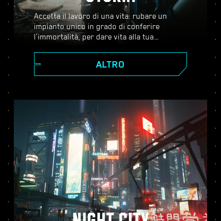
Accetta il lavoro di una vita: rubare un
impianto unico in grado di conferire
l’immortalità, per dare vita alla tua
leggenda nel vasto mondo aperto di Night
City, un luogo in cui le decisioni che prendi
ALTRO
influenzano la storia e le persone attorno a
te. Accetta una serie di incarichi per
crescere da ambizioso mercenario a
cyberpunk leggendario mentre scopri i
misteri legati al prezioso impianto che tutti
stanno disperatamente cercando di
ottenere.