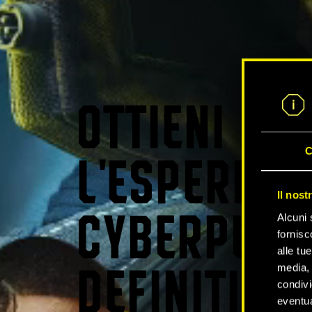
OTTIENI
C
L'ESPERIEN
Il nost
Alcuni 
CYBERPUNK
fornisc
alle tu
media, 
DEFINITIVA
condivi
eventua