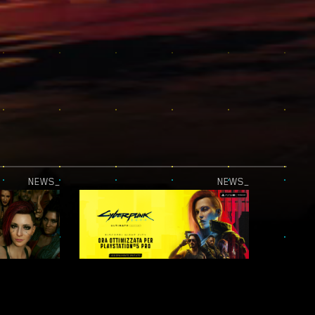
NEWS_
NEWS_
IL PROTAGONISTA SEI TU! - LEGGENDE DI NIGHT CITY: UNA BANDA DA RICORDARE
L'AGGIORNAMENTO PER PLAYSTATION®5 PRO È DISPONIBILE!