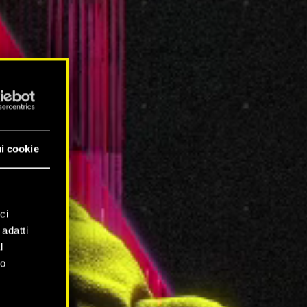
i cookie
ci
 adatti
l
mo