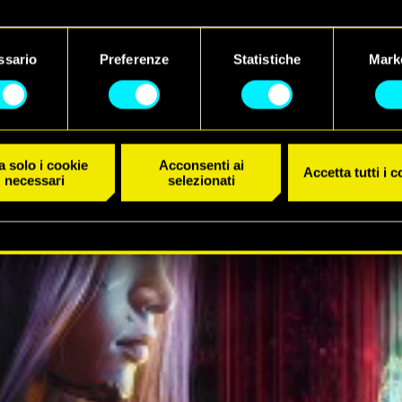
 dettagli su come utilizziamo i cookie e su come impostare le tue
IL TRAILER
nze sono disponibili nel menu "Impostazioni" qui sotto.
ssario
Preferenze
Statistiche
Mark
 solo i cookie
Acconsenti ai
Accetta tutti i 
necessari
selezionati