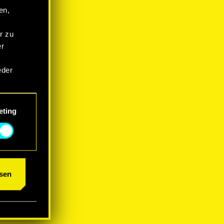
en,
r zu
er
eder
eting
um das
sen