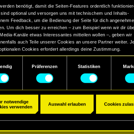
werden benötigt, damit die Seiten-Features ordentlich funktionier
sind optional und versorgen uns mit technischem und Inhalts-
nem Feedback, um die Bedienung der Seite für dich angenehme
en. Um dich besser zu erreichen – zum Beispiel wenn wir dir üb
Media-Kanäle etwas Interessantes mitteilen wollen –, geben wir
enfalls auch Teile unserer Cookies an unsere Partner weiter. J
optionalen Cookies erfordert allerdings deine Zustimmung.
etails zu unserer Nutzung von Cookies findest du unten im Menü
endig
Präferenzen
Statistiken
Mark
llungen“, wo du, falls gewünscht, auch alle Einstellungen rund 
Cookies ändern kannst.
r notwendige
Auswahl erlauben
Cookies zulas
kies verwenden