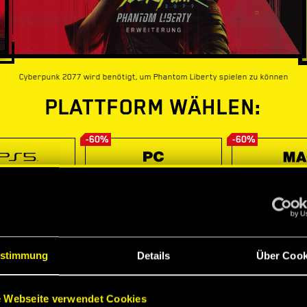
Cyberpunk 2077 wird benötigt, um Phantom Liberty spielen zu können
PLATTFORM WÄHLEN:
-60%
-60%
stimmung
Details
Über Cook
 Webseite verwendet Cookies