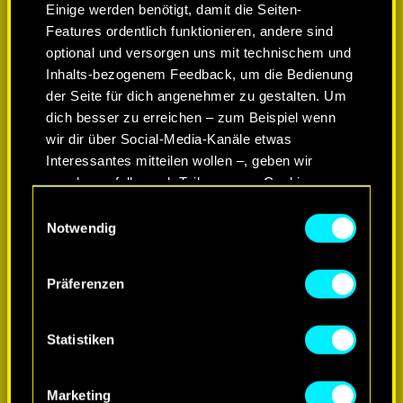
Einige werden benötigt, damit die Seiten-
Features ordentlich funktionieren, andere sind
optional und versorgen uns mit technischem und
Inhalts-bezogenem Feedback, um die Bedienung
der Seite für dich angenehmer zu gestalten. Um
dich besser zu erreichen – zum Beispiel wenn
wir dir über Social-Media-Kanäle etwas
Interessantes mitteilen wollen –, geben wir
gegebenenfalls auch Teile unserer Cookies an
unsere Partner weiter. Jeder dieser optionalen
Einwilligungsauswahl
Cookies erfordert allerdings deine Zustimmung.
Notwendig
MEHR ERFAHREN
Alle Details zu unserer Nutzung von Cookies
Präferenzen
findest du unten im Menü „Einstellungen“, wo du,
falls gewünscht, auch alle Einstellungen rund um
das Thema Cookies ändern kannst.
Statistiken
Marketing