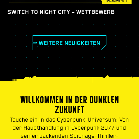
SWITCH TO NIGHT CITY – WETTBEWERB
WEITERE NEUIGKEITEN
WILLKOMMEN IN DER DUNKLEN
ZUKUNFT
Tauche ein in das Cyberpunk-Universum: Von
der Haupthandlung in Cyberpunk 2077 und
seiner packenden Spionage-Thriller-