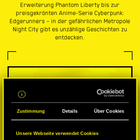
Erweiterung Phantom Liberty bis zur
preisgekrönten Anime-Serie Cyberpunk:
Edgerunners – in der gefährlichen Metropole
Night City gibt es unzählige Geschichten zu
entdecken.
Zustimmung
Details
Über Cookies
Unsere Webseite verwendet Cookies