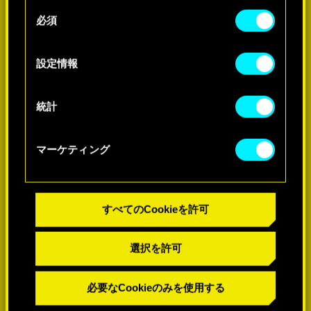
せん。
-60%
同
必須
意
Cookieの使用およびパフォーマンスの変更点に関
の
する詳細は、下記の「設定」メニューでご確認く
-60%
選
設定情報
ださい。
択
統計
マーケティング
すべてのCookieを許可
選択を許可
必要なCookieのみを使用する