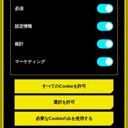
せん。
-60%
同
必須
意
Cookieの使用およびパフォーマンスの変更点に関
の
する詳細は、下記の「設定」メニューでご確認く
-60%
選
設定情報
ださい。
択
統計
マーケティング
すべてのCookieを許可
選択を許可
必要なCookieのみを使用する