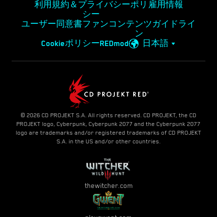
利用規約＆プライバシーポリ
雇用情報
シー
ユーザー同意書
ファンコンテンツガイドライ
ン
Cookieポリシー
REDmod
日本語
© 2026 CD PROJEKT S.A. All rights reserved. CD PROJEKT, the CD
PROJEKT logo, Cyberpunk, Cyberpunk 2077 and the Cyberpunk 2077
logo are trademarks and/or registered trademarks of CD PROJEKT
S.A. in the US and/or other countries.
thewitcher.com