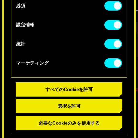
必須
意
Cookieの使用およびパフォーマンスの変更点に関
の
する詳細は、下記の「設定」メニューでご確認く
選
設定情報
ださい。
択
統計
マーケティング
すべてのCookieを許可
1
/
6
選択を許可
必要なCookieのみを使用する