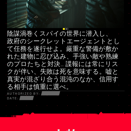
陰謀渦巻くスパイの世界に潜入し、
好戦的な私兵組織
新たなスキルツリー
政府のシークレットエージェント
とし
て任務を遂行せよ。厳重な警備が敷か
れた建物に忍び込み、手強い敵や熟練
のプロたちと対決… 諜報には常にリス
クが伴い、失敗は死を意味する。嘘と
真実が混ざり合う混沌のなか、信用す
る相手は慎重に選べ。
AUTHORIZED BY:
DATE: