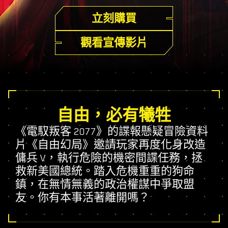
立刻購買
觀看宣傳影片
自由，必有犧牲
《電馭叛客 2077》的諜報懸疑冒險資料
片《自由幻局》邀請玩家再度化身改造
傭兵 V，執行危險的機密間諜任務，拯
救新美國總統。踏入危機重重的狗命
鎮，在無情無義的政治權謀中爭取盟
友。你有本事活著離開嗎？