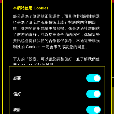
本網站使用 Cookies
部分是為了讓網站正常運作，而其他非強制性的選
媒體
項是為了讓我們蒐集技術上或針對網站內容的回
饋，讓您的使用體驗更加順暢。像是透過社群網站
了解您的喜好，並為您推薦合適的內容，偶爾這些
資訊也會提供我們的合作夥伴參考。不過這些非強
《電馭叛客 2077》
制性的 Cookies 一定會事先徵詢您的同意。
下方的「設定」可以讓您調整偏好，並了解我們使
影片
遊戲擷圖
概念美術圖
用 Cookies 的詳細說明。
Consent
必要
Selection
偏好
統計