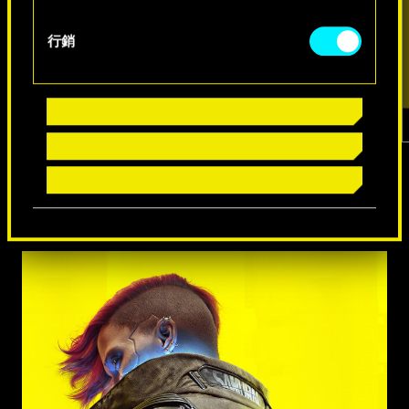
行銷
1
／
7