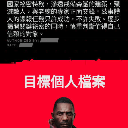
國家祕密特務
凡事訴諸武力的民兵組織
，滲透戒備森嚴的建築，殲
滅敵人，與老練的專家正面交鋒。茲事體
大的諜報任務只許成功，不許失敗。逐步
揭開關鍵祕密的同時，慎重判斷值得自己
信賴的對象。
AUTHORIZED BY:
DATE:
目標個人檔案