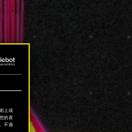
術上或
您的喜
。不過