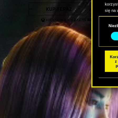
korzyst
KUP TERAZ
OBEJRZY
się na 
Wybór
Niez
zgody
Korz
z
p