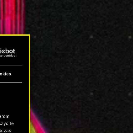
okies
.
nerom
zyć te
odczas