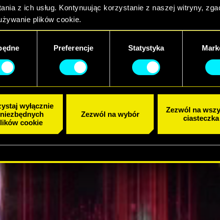
ania z ich usług. Kontynuując korzystanie z naszej witryny, zg
J ZWIASTUN
używanie plików cookie.
będne
Preferencje
Statystyka
Mark
ystaj wyłącznie
Zezwól na wszy
 niezbędnych
Zezwól na wybór
ciasteczka
lików cookie