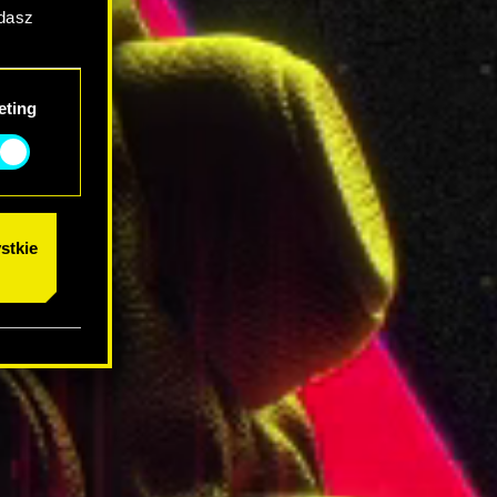
adasz
eting
stkie