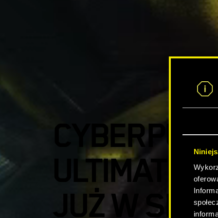
CYBERPUNK
Niniej
ULTIMATE E
Wykorzy
oferow
JUŻ W SPR
Inform
społec
inform