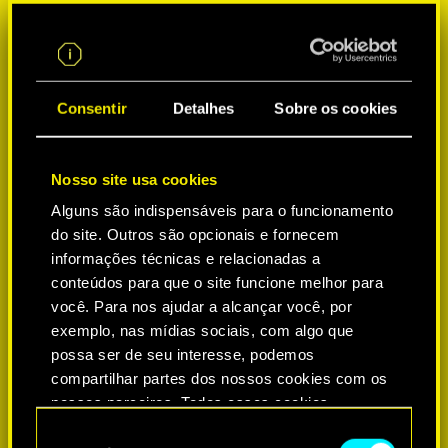
Consentir
Detalhes
Sobre os cookies
Nosso site usa cookies
Alguns são indispensáveis para o funcionamento
do site. Outros são opcionais e fornecem
SELECIONE A PLATAFORMA:
informações técnicas e relacionadas a
conteúdos para que o site funcione melhor para
você. Para nos ajudar a alcançar você, por
exemplo, nas mídias sociais, com algo que
possa ser de seu interesse, podemos
-50%
compartilhar partes dos nossos cookies com os
nossos parceiros. Todos esses cookies
adicionais precisarão da sua permissão, no
-60%
S