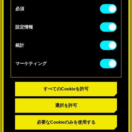
せん。
-60%
同
必須
意
Cookieの使用およびパフォーマンスの変更点に関
の
する詳細は、下記の「設定」メニューでご確認く
-60%
選
設定情報
ださい。
択
統計
マーケティング
すべてのCookieを許可
選択を許可
必要なCookieのみを使用する